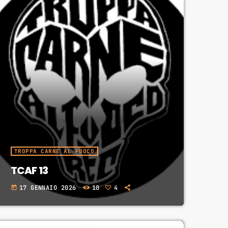
TROPPA CARNE AL FUOCO
TCAF 13
17 GENNAIO 2026
10
4
today