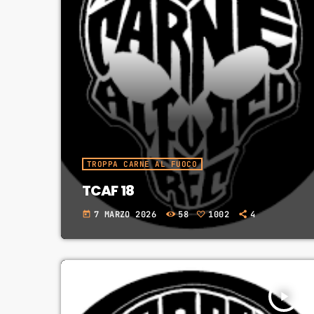
TROPPA CARNE AL FUOCO
TCAF 18
7 MARZO 2026
58
1002
4
today
play_arrow