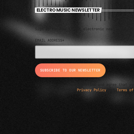
ELECTRO MUSIC NEWSLETTER
Sign up for the latest electronic news and spec
EMAIL ADDRESS*
By signing up, you understand and agree that yo
used subject to our
Privacy Policy
and
Terms of