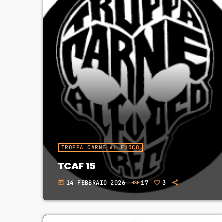
TROPPA CARNE AL FUOCO
TCAF 15
14 FEBBRAIO 2026
17
3
today