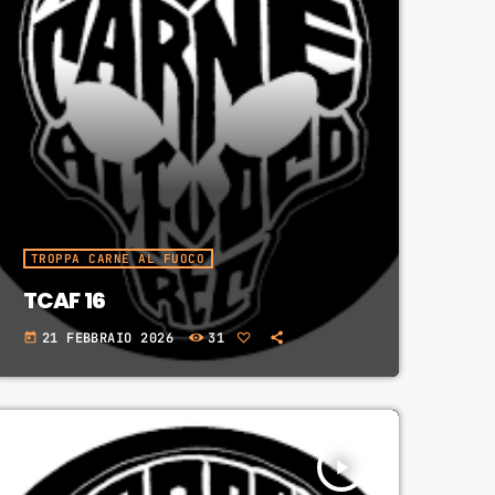
TROPPA CARNE AL FUOCO
TCAF 16
21 FEBBRAIO 2026
31
today
play_arrow