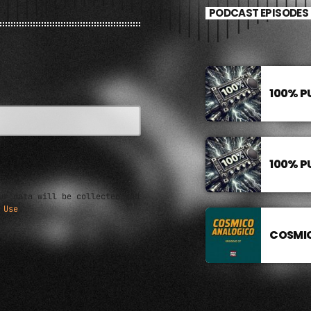
PODCAST EPISODES
ial deals
100% P
100% P
ur data will be collected and
 Use
.
COSMIC