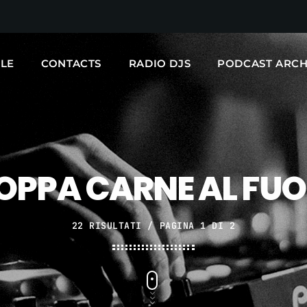
LE
CONTACTS
RADIO DJS
PODCAST ARCH
ARCHIVI
Nessun archivio da mostrare.
OPPA CARNE AL FU
CATEGORIE
22 RISULTATI / PAGINA 1 DI 2
Nessuna categoria
UPCOMING SHOWS